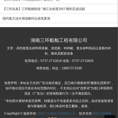
【三环头条】三环船舶制造 “湘江永标渡3003”顺利完成试航
国内最大淡水湖游艇码头或现巢湖
湖南三环船舶工程有限公司
主营：高性能复合材料商务艇、游览船、特种艇、复合材料制品以及舷内外
机、船机及配套设备
联系电话：0737-2710818 传真：0737-2710828
销售热线：韩总：18807373298
免责声明：本站全力支持广告法相关规定，且已竭力规避使用“极限化违禁词"，
如不慎出现仅代表在本站范围内对比， 不支持以任何"违禁词"为借口举报我司
违反《广告法》的变相勒索行为！法不溯及既往。
*本站部分素材来源互联网，转载是出于传递更多信息之目的，如涉及版权请直
接与客服联系，我们将及时更正删除，谢谢。
CopyRight © 版权所有:
湖南三环船舶工程有限公司
技术支持:
湖南六度网络