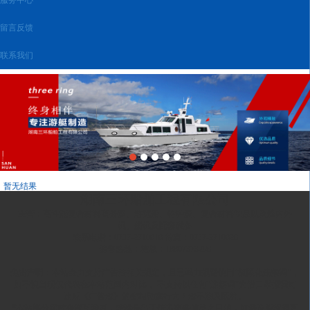
留言反馈
联系我们
暂无结果
湖南三环船舶工程有限公司
主营：高性能复合材料商务艇、游览船、特种艇、复合材料制品以及舷内外
机、船机及配套设备
联系电话：0737-2710818 传真：0737-2710828
销售热线：韩总：18807373298
免责声明：本站全力支持广告法相关规定，且已竭力规避使用“极限化违禁词"，
如不慎出现仅代表在本站范围内对比， 不支持以任何"违禁词"为借口举报我司
违反《广告法》的变相勒索行为！法不溯及既往。
*本站部分素材来源互联网，转载是出于传递更多信息之目的，如涉及版权请直