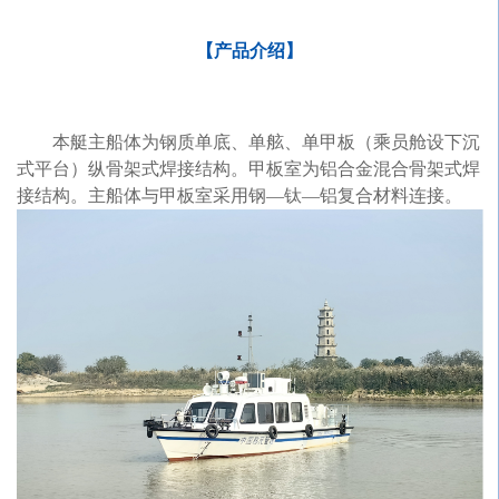
【产品介绍】
本艇主船体为钢质单底、单舷、单甲板（乘员舱设下沉
式平台
）纵骨架式焊接结构。甲
板室为铝合金混合骨架式焊
接结构。主船体与甲板室采用钢
—钛—铝复合材
料连接。