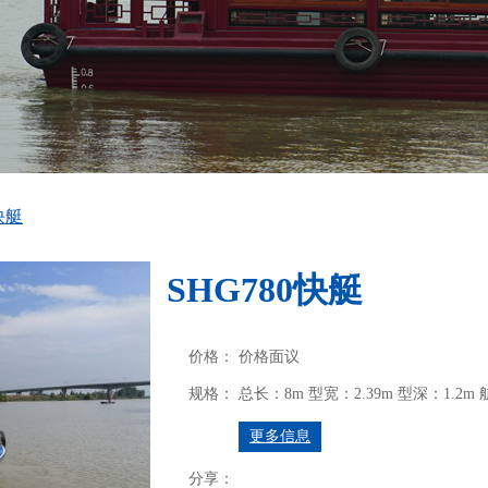
快艇
SHG780快艇
价格：
价格面议
规格：
总长：8m
型宽：2.39m
型深：1.2m
更多信息
分享：