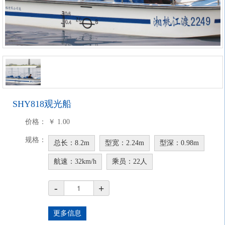
SHY818观光船
价格：
￥
1.00
规格：
总长：8.2m
型宽：2.24m
型深：0.98m
航速：32km/h
乘员：22人
-
+
更多信息